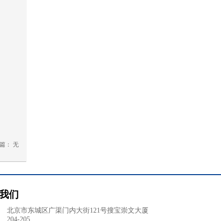
篇：
无
我们
：
北京市东城区广渠门内大街121号搜宝崇文大厦
204-205