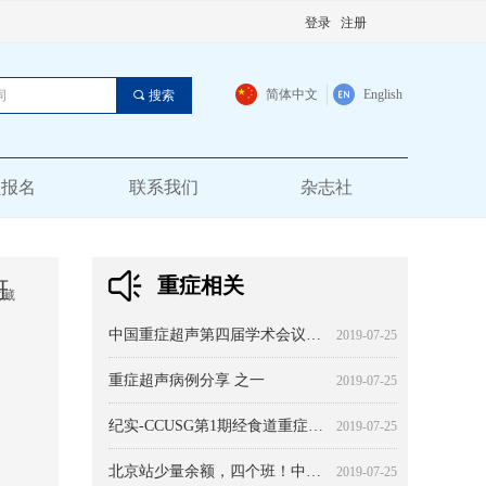
登录
注册
简体中文
English
끠
搜索
员报名
联系我们
杂志社
重症相关
班
收藏
临床血流动力学：治疗的诠释
超声心动图的 20 种基本切面
如何合理利用超声心动图
CCUSG腔静脉和容量反应性-第一部分
ICU中经胸超声在胸腔积液中的应用（1）----从诊断到治疗 综述
经颅二维超声及彩色多普勒成像在急诊当中的应用 第一部分
超声监测重症患者肾脏血流动力学
我爱生理之中心静脉压:从临床回归生理
重症血流动力学治疗-北京共识 之 血流动力学无处不在
【规范】系统化检查方案-CCUE和Advanced-CCUE流程
中国重症超声临床应用规范-心脏评估规范
重症超声临床应用技术规范-基础+心脏
实用指南-床旁重症超声的常见陷阱 引言
2019-07-26
2019-07-25
2019-07-25
2019-07-25
2019-07-25
2019-07-25
2019-07-25
2019-07-25
2019-07-25
2019-07-25
2019-07-25
2019-07-25
2019-07-25
中国重症超声第四届学术会议暨重症超声系列培训班（河北站）第二次会议通知
2019-07-25
重症超声病例分享 之一
2019-07-25
纪实-CCUSG第1期经食道重症超声（ICU-TEE）培训班
2019-07-25
北京站少量余额，四个班！中华医学会北京分会继续教育精品课程培训系列 -CCUSG第132期重症超声系列培训班（北京站） 培训通知
2019-07-25