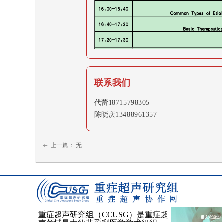
联系我们
代蕾18715798305
陈晓庆13488961357
上一篇：
无
ꂃ
重症超声研究组（
CCUSG）是重症超