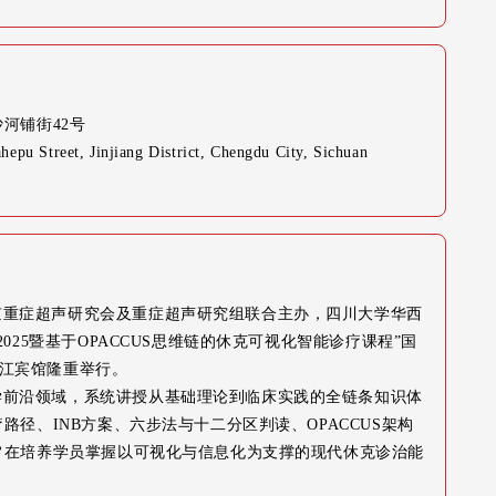
河铺街42号
epu Street, Jinjiang District, Chengdu City, Sichuan
京重症超声研究会及重症超声研究组联合主办，四川大学华西
025暨基于OPACCUS思维链的休克可视化智能诊疗课程”国
望江宾馆隆重举行。
学前沿领域，系统讲授从基础理论到临床实践的全链条知识体
径、INB方案、六步法与十二分区判读、OPACCUS架构
旨在培养学员掌握以可视化与信息化为支撑的现代休克诊治能