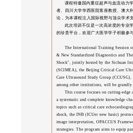
课程特邀国内重症超声与血流动力
者、四川大学华西医院客座教授、澳大利亚昆
论，为本课程注入国际视野与顶尖学术
此次培训不仅是一次高浓度的专业
的珍贵平台，欢迎广大医学学子积极参
The International Training Session
& New Standardized Diagnostics and Ther
Shock", jointly hosted by the Sichuan I
(SCIMEA), the Beijing Critical Care Ul
Care Ultrasound Study Group (CCUSG), a
among other institutions, will be grandl
This course focuses on cutting-edge 
a systematic and complete knowledge chai
topics such as critical care echocardiogr
shock, the INB (ICUer new basic) protoc
image interpretation, OPACCUS Framework
strategies. The program aims to equip par