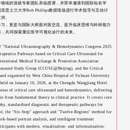
学领域的顶级专家团队亲临授课，并荣幸邀请到国际知名学
士兰大学Rob Phillips教授现场进行学术指导与互动讨
支持。
学习，更是与国际大师面对面交流、提升临床思维与科研能力
与，共同探索重症医学可视化诊疗的未来。
 of "National Ultrasonography & Hemodynamics Congress 2025
apeutics Pathways based on Critical Care Ultrasound for
nternational Medical Exchange & Promotion Association
trasound Study Group (CCUSG@Beijing), and the Critical
nd organized by West China Hospital of Sichuan University
y held on January 16, 2026, at the Chengdu Wangjiang Hotel.
areas of critical care ultrasound and hemodynamics, delivering
n from fundamental theory to clinical practice. It covers core
aphy, standardized diagnostic and therapeutic pathways for
ol, the "Six-Step" approach and "Twelve-Regions" method for
-based portrait analysis, and intelligent treatment
ticipants with modern, visualization- and informatization-