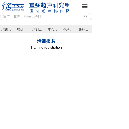
重症超声研究组
끀
ꄙ
前沿动态
培训通知
培训架构
培训报名
年会风采
各站通讯
课程体系
专业园地
培训报名
学术年会
Training registration
培训教学
联系我们
课程体系
培训架构
培训通知
鸣谢页面