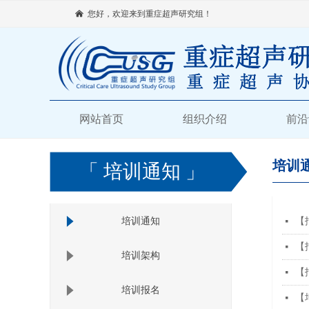
낀
您好，欢迎来到重症超声研究组！
网站首页
组织介绍
前沿
「 培训通知 」
培训
培训通知
【
넷
【
넷
培训架构
【
넷
培训报名
【
넷