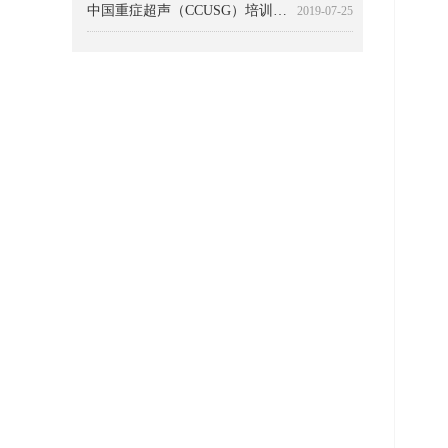
中国重症超声（CCUSG）培训体系
2019-07-25
临床血流动力学：治疗的诠释
2019-07-25