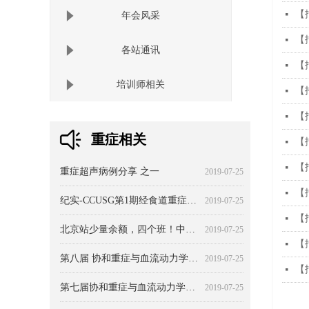
【
넷
年会风采
【
넷
各站通讯
【
넷
培训师相关
【
넷
【
넷
重症相关
【
넷
超声心动图的 20 种基本切面
如何合理利用超声心动图
基础知识-带注释版最全解剖歌诀
CCUSG腔静脉和容量反应性-第一部分
中国重症超声第四届学术会议暨重症超声系列培训班（河北站）第二次会议通知
经颅二维超声及彩色多普勒成像在急诊当中的应用 第一部分
超声监测重症患者肾脏血流动力学
我爱生理之中心静脉压:从临床回归生理
重症血流动力学治疗-北京共识 之 血流动力学无处不在
【规范】系统化检查方案-CCUE和Advanced-CCUE流程
中国重症超声临床应用规范-心脏评估规范
重症超声临床应用技术规范-基础+心脏
实用指南-床旁重症超声的常见陷阱 引言
2019-07-25
2019-07-25
2019-07-25
2019-07-25
2019-07-25
2019-07-25
2019-07-25
2019-07-25
2019-07-25
2019-07-25
2019-07-25
2019-07-25
2019-07-25
【
넷
重症超声病例分享 之一
2019-07-25
【
넷
纪实-CCUSG第1期经食道重症超声（ICU-TEE）培训班
2019-07-25
【
넷
北京站少量余额，四个班！中华医学会北京分会继续教育精品课程培训系列 -CCUSG第132期重症超声系列培训班（北京站） 培训通知
2019-07-25
【
넷
第八届 协和重症与血流动力学大会 主题：本质与突破
2019-07-25
【
넷
第七届协和重症与血流动力学大会
2019-07-25